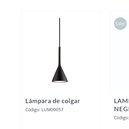
Sale!
Lámpara de colgar
LAM
NEG
Código: LUM00057
Código