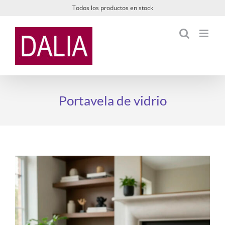
Saltar
Todos los productos en stock
al
contenido
Portavela de vidrio