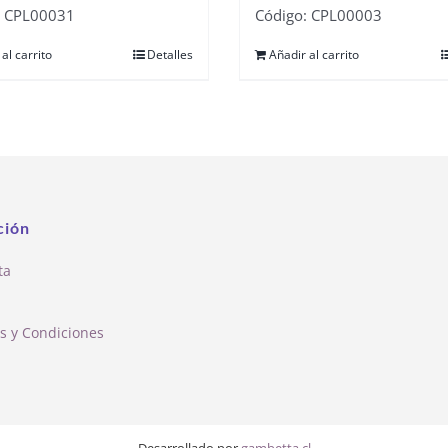
: CPL00031
Código: CPL00003
al carrito
Detalles
Añadir al carrito
ción
ta
s y Condiciones
Desarrollado por
gambetta.cl