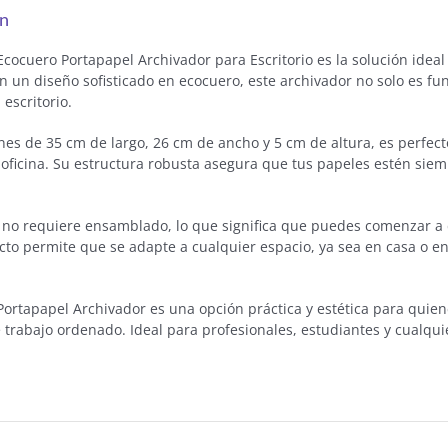
ón
Ecocuero Portapapel Archivador para Escritorio es la solución idea
on un diseño sofisticado en ecocuero, este archivador no solo es f
 escritorio.
es de 35 cm de largo, 26 cm de ancho y 5 cm de altura, es perfec
oficina. Su estructura robusta asegura que tus papeles estén siemp
 no requiere ensamblado, lo que significa que puedes comenzar a 
to permite que se adapte a cualquier espacio, ya sea en casa o en 
Portapapel Archivador es una opción práctica y estética para qui
 trabajo ordenado. Ideal para profesionales, estudiantes y cualqui