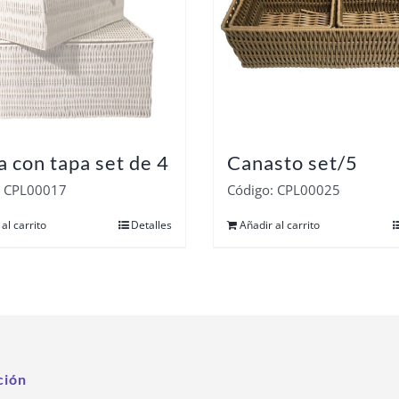
a con tapa set de 4
Canasto set/5
: CPL00017
Código: CPL00025
al carrito
Detalles
Añadir al carrito
ción