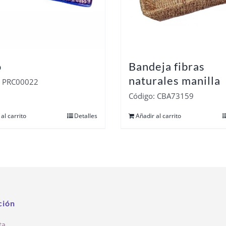
o
Bandeja fibras
naturales manilla
: PRC00022
Código: CBA73159
al carrito
Detalles
Añadir al carrito
ción
ta