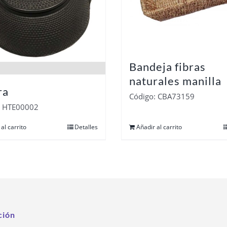
Bandeja fibras
naturales manilla
ra
Código: CBA73159
: HTE00002
al carrito
Detalles
Añadir al carrito
ción