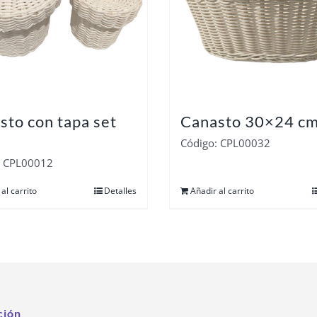
sto con tapa set
Canasto 30×24 c
Código: CPL00032
: CPL00012
al carrito
Detalles
Añadir al carrito
ción