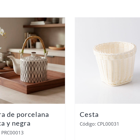
ra de porcelana
Cesta
ca y negra
Código: CPL00031
: PRC00013