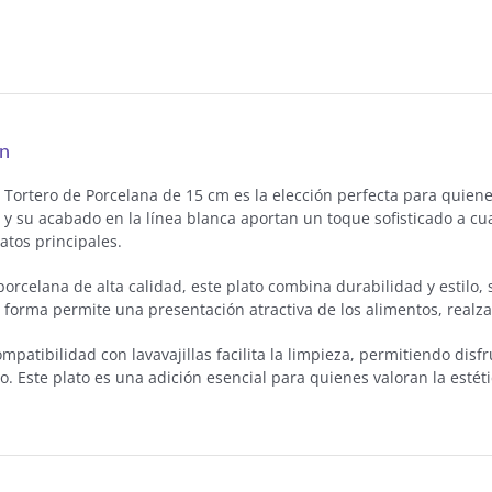
ón
to Tortero de Porcelana de 15 cm es la elección perfecta para quie
 y su acabado en la línea blanca aportan un toque sofisticado a cua
latos principales.
orcelana de alta calidad, este plato combina durabilidad y estilo, 
u forma permite una presentación atractiva de los alimentos, realz
patibilidad con lavavajillas facilita la limpieza, permitiendo disf
 Este plato es una adición esencial para quienes valoran la estética