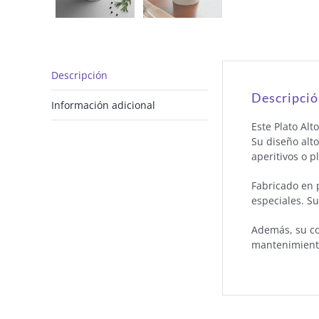
Descripción
Descripci
Información adicional
Este Plato Al
Su diseño alto
aperitivos o p
Fabricado en p
especiales. S
Además, su com
mantenimiento.