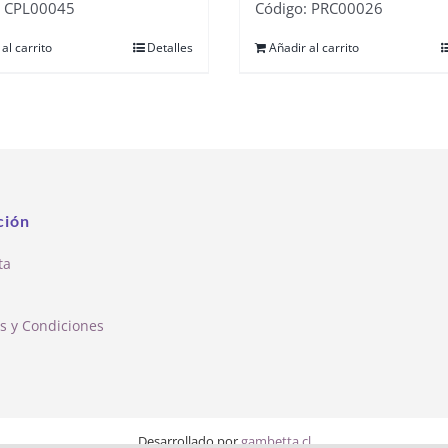
: CPL00045
Código: PRC00026
al carrito
Detalles
Añadir al carrito
ción
ta
s y Condiciones
Desarrollado por
gambetta.cl