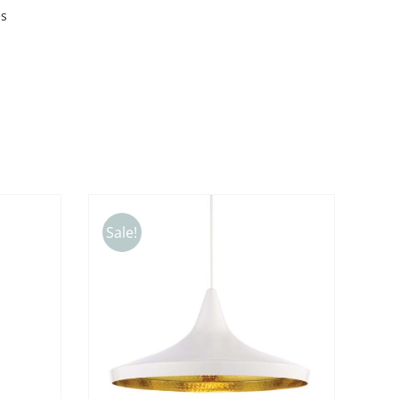
es
Sale!