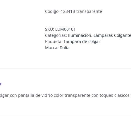
Código: 12341B transparente
SKU:
LUM00101
Categorías:
Iluminación
,
Lámparas Colgant
Etiqueta:
Lámpara de colgar
Marca:
Dalia
ón
lgar con pantalla de vidrio color transparente con toques clásico