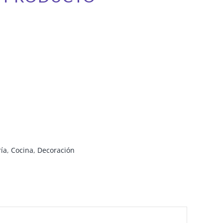
ría
,
Cocina
,
Decoración