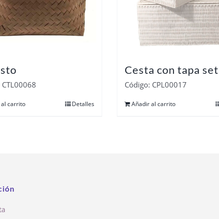
sto
Cesta con tapa set
: CTL00068
Código: CPL00017
al carrito
Detalles
Añadir al carrito
ción
ta