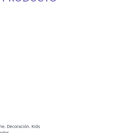
che
,
Decoración
,
Kids
zador